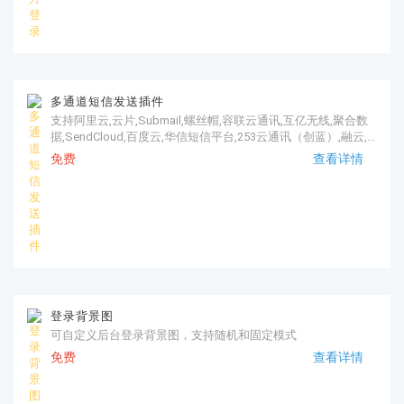
多通道短信发送插件
支持阿里云,云片,Submail,螺丝帽,容联云通讯,互亿无线,聚合数
据,SendCloud,百度云,华信短信平台,253云通讯（创蓝）,融云,
天毅无线,腾讯云 SMS,阿凡达数据,华为云,网易云信,云之讯,凯信
免费
查看详情
通,七牛云
登录背景图
可自定义后台登录背景图，支持随机和固定模式
免费
查看详情